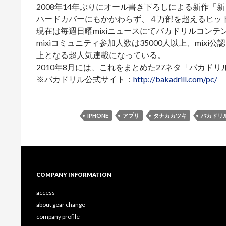
2008年14年ぶりにオール書き下ろしによる新作「
ハードカバーにもかかわらず、４万部を超えるヒッ
現在は毎週日曜mixiニュースにてバカドリルコンテ
mixiコミュニティ参加人数は35000人以上、mix
上となる超人気連載になっている。
2010年8月には、これをまとめた27ネタ「バカド
※バカドリル公式サイト：
http://bakadrill.com/pc/
IPHONE
アプリ
タナカカツキ
バカドリ
COMPANY INFORMATION
access
about gear change
company profile