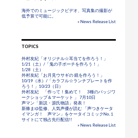
海外でのミュージックビデオ、写真集の撮影が
低予算で可能に。
» News Release List
TOPICS
外村友紀「オリジナル☆耳当てを作ろう！」
1/21（土）/「鬼の子ポーチを作ろう！」
1/28（土）
外村友紀「お月見ウサギの 鏡を作ろう！」
10/19（水）/「カラフル☆ランチプレートを作
ろう！」10/23（日）
外村友紀 「作って！集めて！ 3種のバッジワ
ークショップ＆マーケット 」 7月10日
声マン「新説・源氏物語」発表！
新條まゆ監修、人気声優が読む 「声つきケータ
イマンガ！ 声マン」をケータイコミックNo.１
サイトにて独占先行配信!!
» News Release List