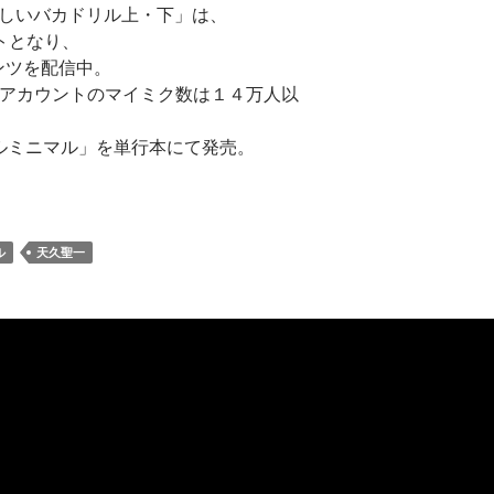
新しいバカドリル上・下」は、
トとなり、
ンツを配信中。
i公認アカウントのマイミク数は１４万人以
リルミニマル」を単行本にて発売。
ル
天久聖一