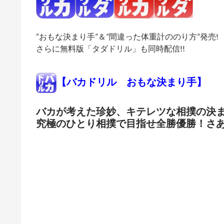
“おもな決まり手”＆”間違った体重計ののり方”発売!
さらに無料版「タダドリル」も同時配信!!
【バカドリル おもな決まり手】
バカが考えた珍妙、キテレツな相撲の決
究極のひとり相撲で目指せ全勝優勝！さ