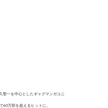
天久聖一を中心としたギャグマンガユニ
冊で60万部を超えるヒットに。