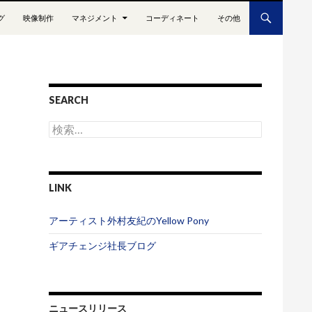
グ
映像制作
マネジメント
コーディネート
その他
SEARCH
検
索
:
LINK
アーティスト外村友紀のYellow Pony
ギアチェンジ社長ブログ
ニュースリリース