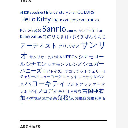
TAGS
COLORS
Best friends' story
AMOR
avex
cheri
Hello Kitty
holy
I.TOON
I.TOON CAFÉ
JEJUNG
Sanrio
PointFive(.5)
Shinzi
sanrio、サンリオ
Xmas
てのりくま
ぱんくんち
Katoh
はくおうき
サンリ
アーティスト
クリスマス
オ
シナモロー
サンリオ、だいすきNIPPON
シュガー
ル
シナモン
シナモンフレンズ
バニーズ
セガトイズ、デコッチャオ
チェリーナ
チェリーネ
ニューヨーク
ニョッキ
ニョッキ＆ペン
ハローキティ
フォトグラファー
ネ
ペ
吉岡亜衣
マイメロディ
ンネ
モカ
十六夜涙
加
薄桜鬼
外村友紀
浅井企画
関根勤
関根麻里
Ｂ
Ｌ
ARCHIVES