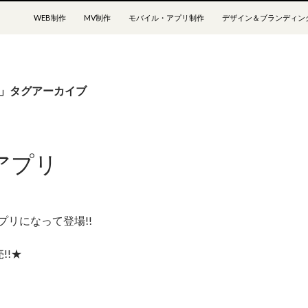
コンテンツへスキップ
WEB制作
MV制作
モバイル・アプリ制作
デザイン＆ブランディン
ne」タグアーカイブ
アプリ
プリになって登場!!
!!★