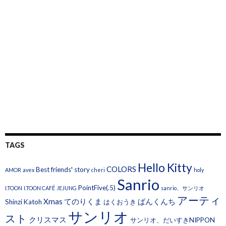
TAGS
Hello Kitty
COLORS
Best friends' story
AMOR
avex
cheri
holy
Sanrio
PointFive(.5)
I.TOON
I.TOON CAFÉ
JEJUNG
sanrio、サンリオ
アーティ
Xmas
てのりくま
ぱんくんち
Shinzi Katoh
はくおうき
サンリオ
スト
クリスマス
サンリオ、だいすきNIPPON