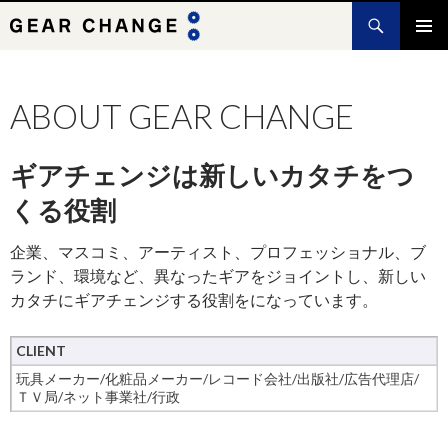
検
索
コ
メインメ
ン
ニュー
テ
ABOUT GEAR CHANGE
ン
ツ
へ
ギアチェンジは新しいカタチをつ
ス
キ
くる役割
ッ
プ
企業、マスコミ、アーティスト、プロフェッショナル、ブ
ランド、環境など、異なったギアをジョイントし、新しい
カタチにギアチェンジする役割をになっています。
CLIENT
玩具メーカー/化粧品メーカー/レコード会社/出版社/広告代理店/
ＴＶ局/ネット事業社/行政