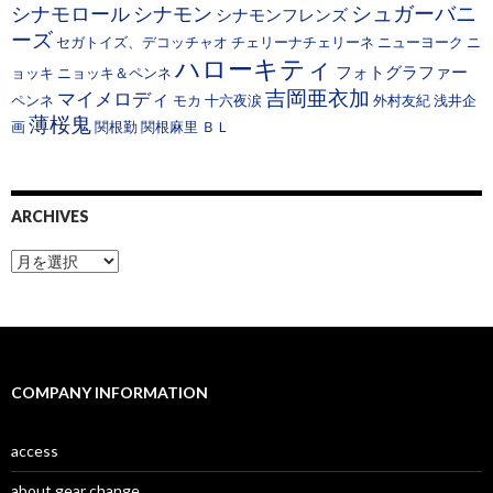
シュガーバニ
シナモロール
シナモン
シナモンフレンズ
ーズ
セガトイズ、デコッチャオ
チェリーナチェリーネ
ニューヨーク
ニ
ハローキティ
フォトグラファー
ョッキ
ニョッキ＆ペンネ
吉岡亜衣加
マイメロディ
ペンネ
モカ
十六夜涙
外村友紀
浅井企
薄桜鬼
画
関根勤
関根麻里
ＢＬ
ARCHIVES
A
r
c
h
i
v
e
COMPANY INFORMATION
s
access
about gear change