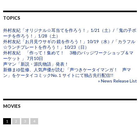
TOPICS
外村友紀「オリジナル☆耳当てを作ろう！」1/21（土）/「鬼の子ポ
ーチを作ろう！」1/28（土）
外村友紀「お月見ウサギの 鏡を作ろう！」10/19（水）/「カラフル
☆ランチプレートを作ろう！」10/23（日）
外村友紀 「作って！集めて！ 3種のバッジワークショップ＆マ
ーケット 」 7月10日
声マン「新説・源氏物語」発表！
新條まゆ監修、人気声優が読む 「声つきケータイマンガ！ 声マ
ン」をケータイコミックNo.１サイトにて独占先行配信!!
» News Release List
MOVIES
1
2
3
4