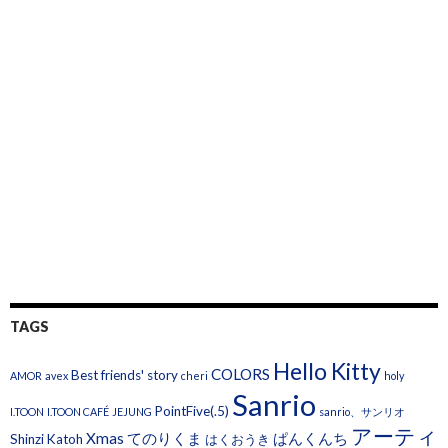
TAGS
Hello Kitty
COLORS
Best friends' story
AMOR
avex
cheri
holy
Sanrio
PointFive(.5)
I.TOON
I.TOON CAFÉ
JEJUNG
sanrio、サンリオ
アーティ
Xmas
てのりくま
ぱんくんち
Shinzi Katoh
はくおうき