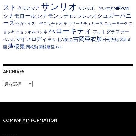
サンリオ
スト
クリスマス
サンリオ、だいすきNIPPON
シュガーバニ
シナモロール
シナモン
シナモンフレンズ
ーズ
セガトイズ、デコッチャオ
チェリーナチェリーネ
ニューヨーク
ニ
ハローキティ
フォトグラファー
ョッキ
ニョッキ＆ペンネ
吉岡亜衣加
マイメロディ
ペンネ
モカ
十六夜涙
外村友紀
浅井企
薄桜鬼
画
関根勤
関根麻里
ＢＬ
ARCHIVES
A
r
c
h
i
v
e
COMPANY INFORMATION
s