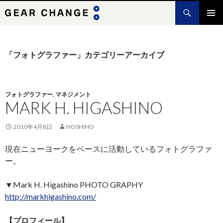
検
索
コ
メインメ
ン
ニュー
テ
ン
「フォトグラファー」カテゴリーアーカイブ
ツ
へ
ス
キ
フォトグラファー
,
マネジメント
MARK H. HIGASHINO
ッ
プ
2010年4月8日
HOSHINO
現在ニューヨークをベースに活動しているフォトグラファ
ー。
▼Mark H. Higashino PHOTO GRAPHY
http://markhigashino.com/
【プロフィール】