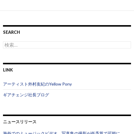
SEARCH
検
索
:
LINK
アーティスト外村友紀のYellow Pony
ギアチェンジ社長ブログ
ニュースリリース
海外でのミュージックビデオ、写真集の撮影が低予算で可能に。