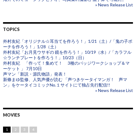
» News Release List
TOPICS
外村友紀「オリジナル☆耳当てを作ろう！」1/21（土）/「鬼の子ポ
ーチを作ろう！」1/28（土）
外村友紀「お月見ウサギの 鏡を作ろう！」10/19（水）/「カラフル
☆ランチプレートを作ろう！」10/23（日）
外村友紀 「作って！集めて！ 3種のバッジワークショップ＆マ
ーケット 」 7月10日
声マン「新説・源氏物語」発表！
新條まゆ監修、人気声優が読む 「声つきケータイマンガ！ 声マ
ン」をケータイコミックNo.１サイトにて独占先行配信!!
» News Release List
MOVIES
1
2
3
4