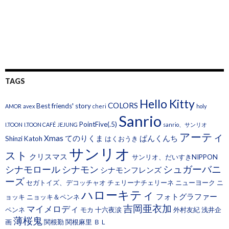
TAGS
Hello Kitty
COLORS
Best friends' story
AMOR
avex
cheri
holy
Sanrio
PointFive(.5)
I.TOON
I.TOON CAFÉ
JEJUNG
sanrio、サンリオ
アーティ
Xmas
てのりくま
ぱんくんち
Shinzi Katoh
はくおうき
サンリオ
スト
クリスマス
サンリオ、だいすきNIPPON
シュガーバニ
シナモロール
シナモン
シナモンフレンズ
ーズ
セガトイズ、デコッチャオ
チェリーナチェリーネ
ニューヨーク
ニ
ハローキティ
フォトグラファー
ョッキ
ニョッキ＆ペンネ
吉岡亜衣加
マイメロディ
ペンネ
モカ
十六夜涙
外村友紀
浅井企
薄桜鬼
画
関根勤
関根麻里
ＢＬ