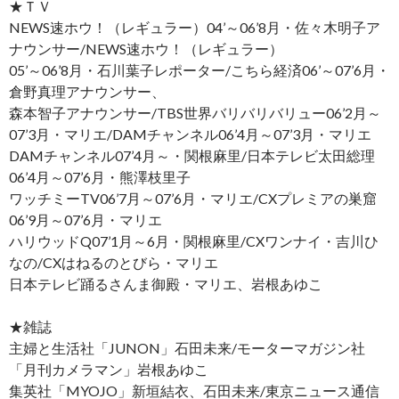
★ＴＶ
NEWS速ホウ！（レギュラー）04’～06’8月・佐々木明子ア
ナウンサー/NEWS速ホウ！（レギュラー）
05’～06’8月・石川葉子レポーター/こちら経済06’～07’6月・
倉野真理アナウンサー、
森本智子アナウンサー/TBS世界バリバリバリュー06’2月～
07’3月・マリエ/DAMチャンネル06’4月～07’3月・マリエ
DAMチャンネル07’4月～・関根麻里/日本テレビ太田総理
06’4月～07’6月・熊澤枝里子
ワッチミーTV06’7月～07’6月・マリエ/CXプレミアの巣窟
06’9月～07’6月・マリエ
ハリウッドQ07’1月～6月・関根麻里/CXワンナイ・吉川ひ
なの/CXはねるのとびら・マリエ
日本テレビ踊るさんま御殿・マリエ、岩根あゆこ
★雑誌
主婦と生活社「JUNON」石田未来/モーターマガジン社
「月刊カメラマン」岩根あゆこ
集英社「MYOJO」新垣結衣、石田未来/東京ニュース通信