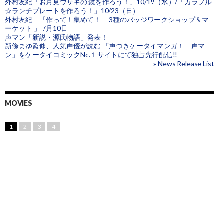
外村友紀「お月見ウサギの 鏡を作ろう！」10/19（水）/「カラフル
☆ランチプレートを作ろう！」10/23（日）
外村友紀 「作って！集めて！ 3種のバッジワークショップ＆マ
ーケット 」 7月10日
声マン「新説・源氏物語」発表！
新條まゆ監修、人気声優が読む 「声つきケータイマンガ！ 声マ
ン」をケータイコミックNo.１サイトにて独占先行配信!!
» News Release List
MOVIES
1
2
3
4