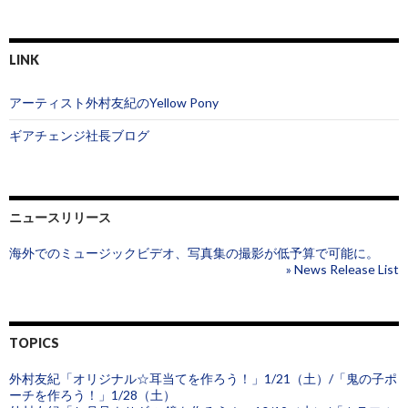
:
LINK
アーティスト外村友紀のYellow Pony
ギアチェンジ社長ブログ
ニュースリリース
海外でのミュージックビデオ、写真集の撮影が低予算で可能に。
» News Release List
TOPICS
外村友紀「オリジナル☆耳当てを作ろう！」1/21（土）/「鬼の子ポ
ーチを作ろう！」1/28（土）