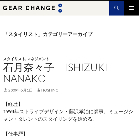
検
索
コ
メインメ
ン
ニュー
テ
ン
「スタイリスト」カテゴリーアーカイブ
ツ
へ
ス
キ
スタイリスト
,
マネジメント
石月奈々子 ISHIZUKI
ッ
プ
NANAKO
2009年5月1日
HOSHINO
【経歴】
1994年ストライブデザイン・藤沢孝治に師事。ミュージシ
ャン・タレントのスタイリングを始める。
【仕事歴】