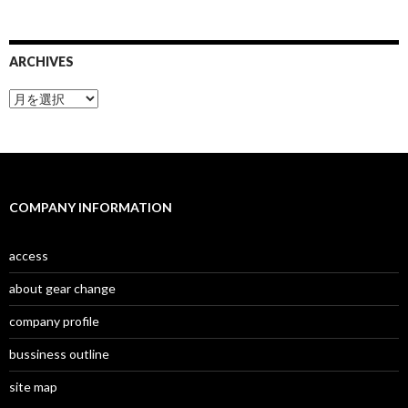
ARCHIVES
A
r
c
h
i
v
e
COMPANY INFORMATION
s
access
about gear change
company profile
bussiness outline
site map