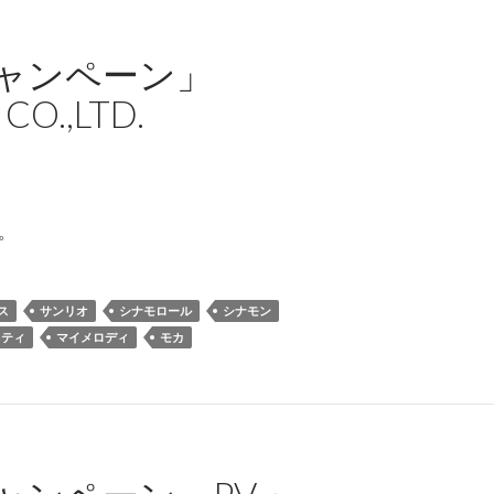
キャンペーン」
O CO.,LTD.
た。
ス
サンリオ
シナモロール
シナモン
キティ
マイメロディ
モカ