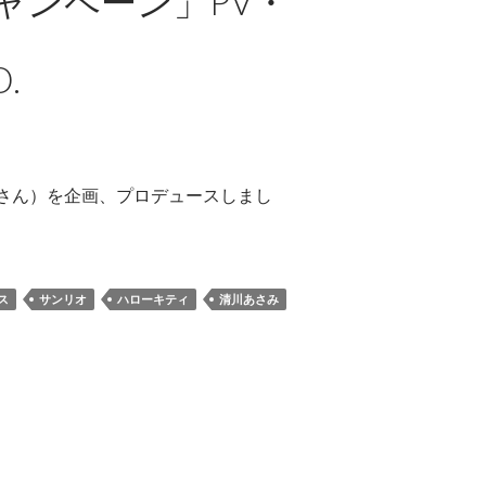
キャンペーン」PV・
D.
あさみさん）を企画、プロデュースしまし
ス
サンリオ
ハローキティ
清川あさみ