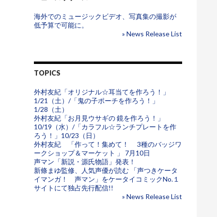
海外でのミュージックビデオ、写真集の撮影が
低予算で可能に。
» News Release List
TOPICS
外村友紀「オリジナル☆耳当てを作ろう！」
1/21（土）/「鬼の子ポーチを作ろう！」
1/28（土）
外村友紀「お月見ウサギの 鏡を作ろう！」
10/19（水）/「カラフル☆ランチプレートを作
ろう！」10/23（日）
外村友紀 「作って！集めて！ 3種のバッジワ
ークショップ＆マーケット 」 7月10日
声マン「新説・源氏物語」発表！
新條まゆ監修、人気声優が読む 「声つきケータ
イマンガ！ 声マン」をケータイコミックNo.１
サイトにて独占先行配信!!
» News Release List