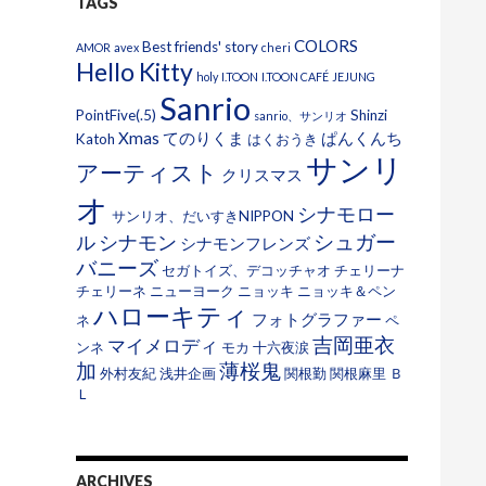
TAGS
COLORS
Best friends' story
AMOR
avex
cheri
Hello Kitty
holy
I.TOON
I.TOON CAFÉ
JEJUNG
Sanrio
PointFive(.5)
Shinzi
sanrio、サンリオ
Xmas
てのりくま
ぱんくんち
Katoh
はくおうき
サンリ
アーティスト
クリスマス
オ
シナモロー
サンリオ、だいすきNIPPON
シュガー
ル
シナモン
シナモンフレンズ
バニーズ
セガトイズ、デコッチャオ
チェリーナ
チェリーネ
ニューヨーク
ニョッキ
ニョッキ＆ペン
ハローキティ
フォトグラファー
ネ
ペ
吉岡亜衣
マイメロディ
ンネ
モカ
十六夜涙
加
薄桜鬼
外村友紀
浅井企画
関根勤
関根麻里
Ｂ
Ｌ
ARCHIVES