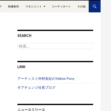
グ
映像制作
マネジメント
コーディネート
その他
SEARCH
検
索
:
LINK
アーティスト外村友紀のYellow Pony
ギアチェンジ社長ブログ
ニュースリリース