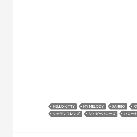
HELLO KITTY
MY MELODY
SANRIO
X
シナモンフレンズ
シュガーバニーズ
ハロー