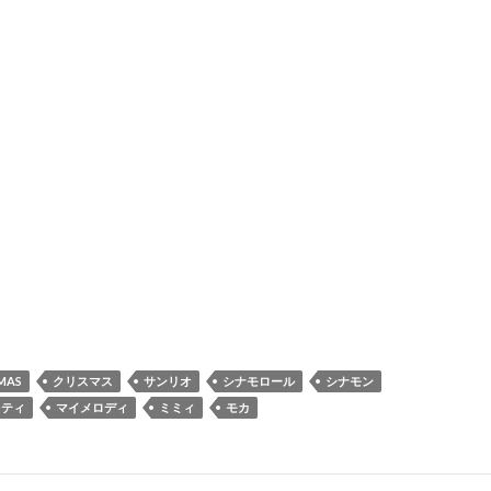
MAS
クリスマス
サンリオ
シナモロール
シナモン
キティ
マイメロディ
ミミィ
モカ