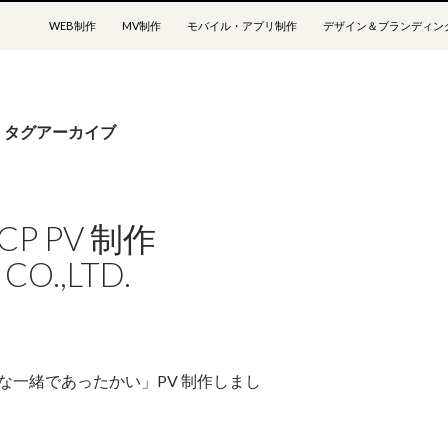
コンテンツへスキップ
WEB制作
MV制作
モバイル・アプリ制作
デザイン＆ブランディン
s」タグアーカイブ
P PV 制作
O CO.,LTD.
ter みんな一緒であったかい」PV 制作しまし