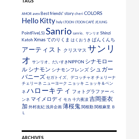
TAGS
COLORS
Best friends' story
AMOR
avex
cheri
Hello Kitty
holy
I.TOON
I.TOON CAFÉ
JEJUNG
Sanrio
PointFive(.5)
Shinzi
sanrio、サンリオ
Xmas
てのりくま
ぱんくんち
Katoh
はくおうき
サンリ
アーティスト
クリスマス
オ
シナモロー
サンリオ、だいすきNIPPON
シュガー
ル
シナモン
シナモンフレンズ
バニーズ
セガトイズ、デコッチャオ
チェリーナ
チェリーネ
ニューヨーク
ニョッキ
ニョッキ＆ペン
ハローキティ
フォトグラファー
ネ
ペ
吉岡亜衣
マイメロディ
ンネ
モカ
十六夜涙
加
薄桜鬼
外村友紀
浅井企画
関根勤
関根麻里
Ｂ
Ｌ
ARCHIVES