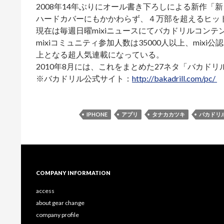
2008年14年ぶりにオール書き下ろしによる新作「
ハードカバーにもかかわらず、４万部を超えるヒッ
現在は毎週日曜mixiニュースにてバカドリルコンテ
mixiコミュニティ参加人数は35000人以上、mix
上となる超人気連載になっている。
2010年8月には、これをまとめた27ネタ「バカド
※バカドリル公式サイト：
http://bakadrill.com/pc/
IPHONE
アプリ
タナカカツキ
バカドリ
COMPANY INFORMATION
access
about gear change
company profile