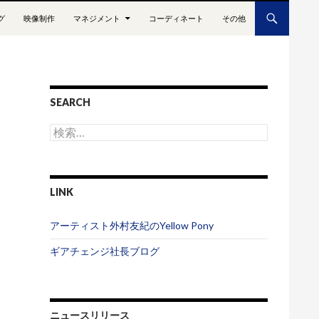
グ
映像制作
マネジメント
コーディネート
その他
SEARCH
検
索
:
LINK
アーティスト外村友紀のYellow Pony
ギアチェンジ社長ブログ
ニュースリリース