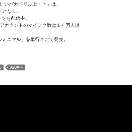
新しいバカドリル上・下」は、
トとなり、
ンツを配信中。
i公認アカウントのマイミク数は１４万人以
リルミニマル」を単行本にて発売。
ル
天久聖一