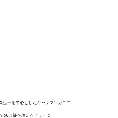
天久聖一を中心としたギャグマンガユニ
冊で60万部を超えるヒットに。