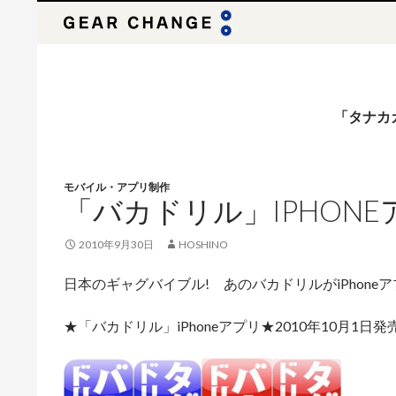
検
索
「タナカ
モバイル・アプリ制作
「バカドリル」IPHONE
2010年9月30日
HOSHINO
日本のギャグバイブル! あのバカドリルがiPhoneア
★「バカドリル」iPhoneアプリ★2010年10月1日発売