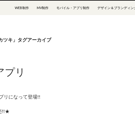
コンテンツへスキップ
WEB制作
MV制作
モバイル・アプリ制作
デザイン＆ブランディン
カツキ」タグアーカイブ
アプリ
プリになって登場!!
!!★