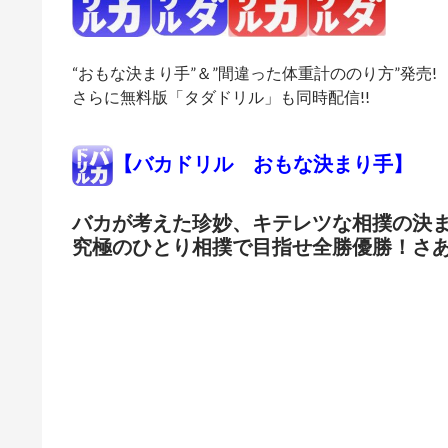
“おもな決まり手”＆”間違った体重計ののり方”発売!
さらに無料版「タダドリル」も同時配信!!
【バカドリル おもな決まり手】
バカが考えた珍妙、キテレツな相撲の決
究極のひとり相撲で目指せ全勝優勝！さ