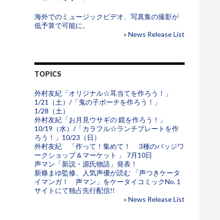
海外でのミュージックビデオ、写真集の撮影が
低予算で可能に。
» News Release List
TOPICS
外村友紀「オリジナル☆耳当てを作ろう！」
1/21（土）/「鬼の子ポーチを作ろう！」
1/28（土）
外村友紀「お月見ウサギの 鏡を作ろう！」
10/19（水）/「カラフル☆ランチプレートを作
ろう！」10/23（日）
外村友紀 「作って！集めて！ 3種のバッジワ
ークショップ＆マーケット 」 7月10日
声マン「新説・源氏物語」発表！
新條まゆ監修、人気声優が読む 「声つきケータ
イマンガ！ 声マン」をケータイコミックNo.１
サイトにて独占先行配信!!
» News Release List