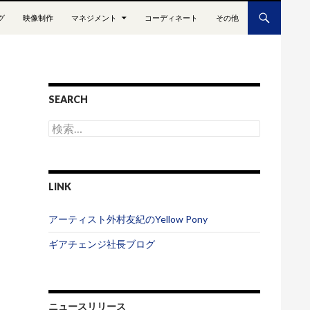
グ
映像制作
マネジメント
コーディネート
その他
SEARCH
検
索
:
LINK
アーティスト外村友紀のYellow Pony
ギアチェンジ社長ブログ
ニュースリリース