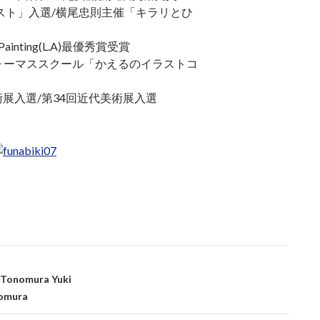
スト」入選/横尾忠則主催「キラリとひ
inting(L.A)最優秀賞受賞
受賞/講談社フォーマススクール「かえるのイラストコ
術展入選/第34回近代美術展入選
nomura Yuki
nomura