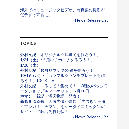
海外でのミュージックビデオ、写真集の撮影が
低予算で可能に。
» News Release List
TOPICS
外村友紀「オリジナル☆耳当てを作ろう！」
1/21（土）/「鬼の子ポーチを作ろう！」
1/28（土）
外村友紀「お月見ウサギの 鏡を作ろう！」
10/19（水）/「カラフル☆ランチプレートを作
ろう！」10/23（日）
外村友紀 「作って！集めて！ 3種のバッジワ
ークショップ＆マーケット 」 7月10日
声マン「新説・源氏物語」発表！
新條まゆ監修、人気声優が読む 「声つきケータ
イマンガ！ 声マン」をケータイコミックNo.１
サイトにて独占先行配信!!
» News Release List