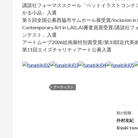
講談社フォーマススクール「ペットイラストコンテ
かる小品」入選
第５回全国公募西脇市サムホール展受賞/Inclusion in Pa
Contemporary Art in L.A(L.A)審査員賞
ンテスト」入選
アートムーブ2006絵画展特別賞受賞/第33回近代美
第11回エイズチャリティアート公募入選
アーティスト
前の投稿
投
外村友紀 To
©yuki to
稿