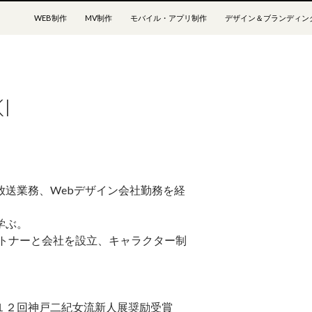
コンテンツへスキップ
WEB制作
MV制作
モバイル・アプリ制作
デザイン＆ブランディン
I
送業務、Webデザイン会社勤務を経
学ぶ。
ートナーと会社を設立、キャラクター制
/第１２回神戸二紀女流新人展奨励受賞