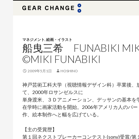
検
索
マネジメント
,
絵画・イラスト
船曳三希 FUNABIKI MIK
©MIKI FUNABIKI
2009年5月1日
HOSHINO
神戸芸術工科大学（視聴情報デザイン科）卒業後、放
て、2000年ロサンゼルスに
単身渡米、３Ｄアニメーション、デッサンの基本を
在学時に画家活動を開始。2006年アメリカ人のパ
作、絵本制作へと幅を広げている。
【主の受賞歴】
第１回ネクストブレーカーコンテスト(sony)受賞