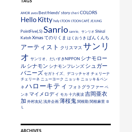
TAGS
COLORS
Best friends' story
AMOR
avex
cheri
Hello Kitty
holy
I.TOON
I.TOON CAFÉ
JEJUNG
Sanrio
PointFive(.5)
Shinzi
sanrio、サンリオ
Xmas
てのりくま
ぱんくんち
Katoh
はくおうき
サンリ
アーティスト
クリスマス
オ
シナモロー
サンリオ、だいすきNIPPON
シュガー
ル
シナモン
シナモンフレンズ
バニーズ
セガトイズ、デコッチャオ
チェリーナ
チェリーネ
ニューヨーク
ニョッキ
ニョッキ＆ペン
ハローキティ
フォトグラファー
ネ
ペ
吉岡亜衣
マイメロディ
ンネ
モカ
十六夜涙
加
薄桜鬼
外村友紀
浅井企画
関根勤
関根麻里
Ｂ
Ｌ
ARCHIVES