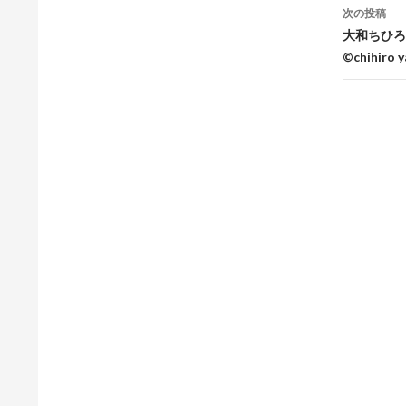
ナ
次の投稿
大和ちひろ Y
ビ
©chihiro 
ゲ
ー
シ
ョ
ン