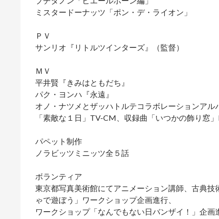
プチダノン「ピエールボーン編」
ミスタードーナッツ「ポン・デ・ライオン」
ＰＶ
サンリオ『リトルツインターズ』（監督）
ＭＶ
平井賢『きみはともだち』
パク・ヨンハ『永遠』
オノ・ナツメとザッハトルテコラボレーションアル
「素敵な１日」TV-CM、収録曲「いつかの飾り窓」
パペット制作
ノラビッツミニッツ全５話
ボランティア
東京都写真美術館にてアニメーション講師、古典技術
ゃで遊ぼう」ワークショップ企画進行、
ワークショップ「なんでもない日バンザイ！」企画