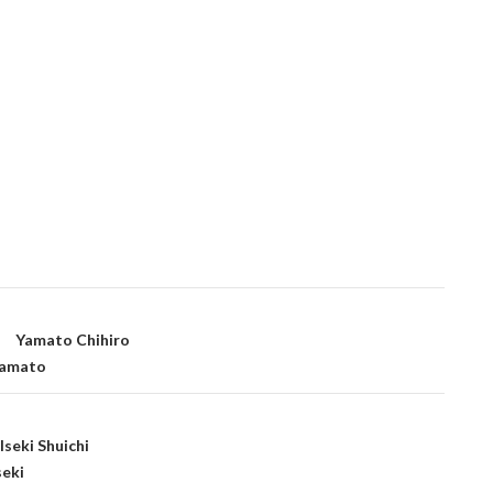
amato Chihiro
yamato
ki Shuichi
seki