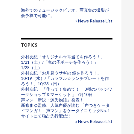
海外でのミュージックビデオ、写真集の撮影が
低予算で可能に。
» News Release List
TOPICS
外村友紀「オリジナル☆耳当てを作ろう！」
1/21（土）/「鬼の子ポーチを作ろう！」
1/28（土）
外村友紀「お月見ウサギの 鏡を作ろう！」
10/19（水）/「カラフル☆ランチプレートを作
ろう！」10/23（日）
外村友紀 「作って！集めて！ 3種のバッジワ
ークショップ＆マーケット 」 7月10日
声マン「新説・源氏物語」発表！
新條まゆ監修、人気声優が読む 「声つきケータ
イマンガ！ 声マン」をケータイコミックNo.１
サイトにて独占先行配信!!
» News Release List