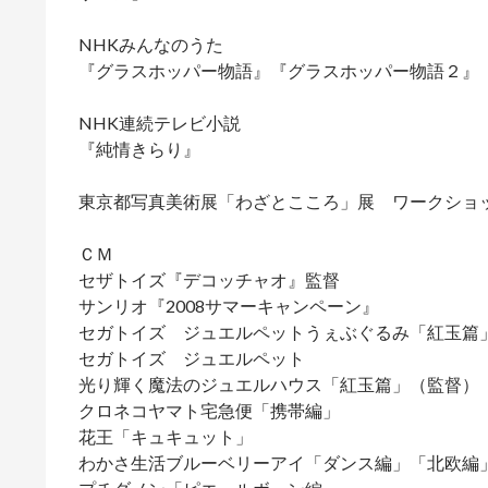
NHKみんなのうた
『グラスホッパー物語』『グラスホッパー物語２』
NHK連続テレビ小説
『純情きらり』
東京都写真美術展「わざとこころ」展 ワークショ
ＣＭ
セザトイズ『デコッチャオ』監督
サンリオ『2008サマーキャンペーン』
セガトイズ ジュエルペットうぇぶぐるみ「紅玉篇
セガトイズ ジュエルペット
光り輝く魔法のジュエルハウス「紅玉篇」（監督）
クロネコヤマト宅急便「携帯編」
花王「キュキュット」
わかさ生活ブルーベリーアイ「ダンス編」「北欧編