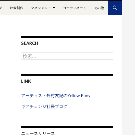
グ
映像制作
マネジメント
コーディネート
その他
SEARCH
検
索
:
LINK
アーティスト外村友紀のYellow Pony
ギアチェンジ社長ブログ
ニュースリリース