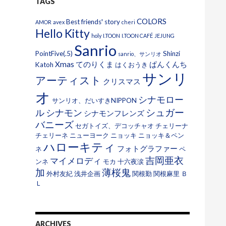
TAGS
COLORS
Best friends' story
AMOR
avex
cheri
Hello Kitty
holy
I.TOON
I.TOON CAFÉ
JEJUNG
Sanrio
PointFive(.5)
Shinzi
sanrio、サンリオ
Xmas
てのりくま
ぱんくんち
Katoh
はくおうき
サンリ
アーティスト
クリスマス
オ
シナモロー
サンリオ、だいすきNIPPON
シュガー
ル
シナモン
シナモンフレンズ
バニーズ
セガトイズ、デコッチャオ
チェリーナ
チェリーネ
ニューヨーク
ニョッキ
ニョッキ＆ペン
ハローキティ
フォトグラファー
ネ
ペ
吉岡亜衣
マイメロディ
ンネ
モカ
十六夜涙
加
薄桜鬼
外村友紀
浅井企画
関根勤
関根麻里
Ｂ
Ｌ
ARCHIVES