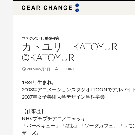
検
索
マネジメント
,
映像作家
カトユリ KATOYURI
©KATOYURI
2009年5月1日
HOSHINO
1984年生まれ。
2003年アニメーションスタジオI.TOONでアルバ
2007年女子美術大学デザイン学科卒業
【仕事歴】
NHKプチプチアニメニャッキ
『バーベキュー』『盆栽』『ソーダカフェ』『レモ
ザーズ』