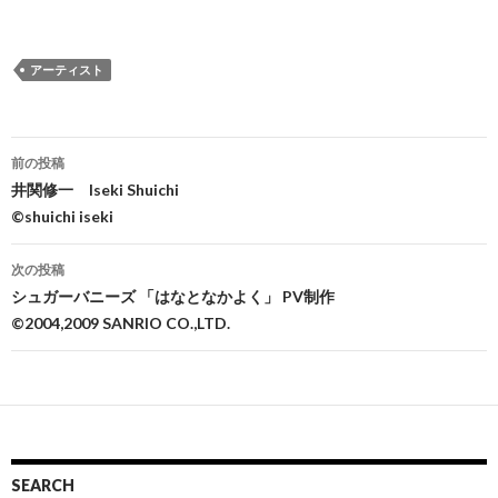
アーティスト
前の投稿
投
井関修一 Iseki Shuichi
©shuichi iseki
稿
ナ
次の投稿
シュガーバニーズ 「はなとなかよく」 PV制作
ビ
©2004,2009 SANRIO CO.,LTD.
ゲ
ー
シ
ョ
SEARCH