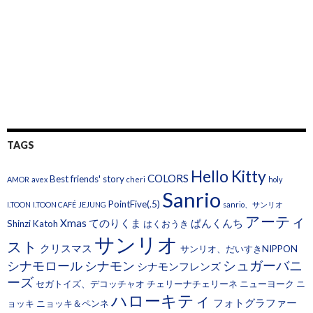
TAGS
Hello Kitty
COLORS
Best friends' story
AMOR
avex
cheri
holy
Sanrio
PointFive(.5)
I.TOON
I.TOON CAFÉ
JEJUNG
sanrio、サンリオ
アーティ
Xmas
てのりくま
ぱんくんち
Shinzi Katoh
はくおうき
サンリオ
スト
クリスマス
サンリオ、だいすきNIPPON
シュガーバニ
シナモロール
シナモン
シナモンフレンズ
ーズ
セガトイズ、デコッチャオ
チェリーナチェリーネ
ニューヨーク
ニ
ハローキティ
フォトグラファー
ョッキ
ニョッキ＆ペンネ