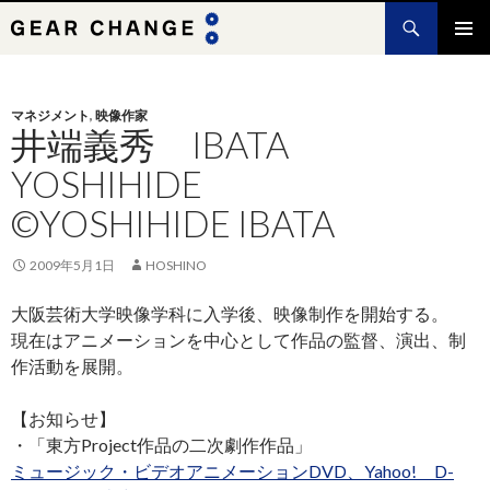
検
索
コ
メインメ
ン
ニュー
テ
ン
マネジメント
,
映像作家
井端義秀 IBATA
ツ
へ
YOSHIHIDE
ス
キ
©YOSHIHIDE IBATA
ッ
プ
2009年5月1日
HOSHINO
大阪芸術大学映像学科に入学後、映像制作を開始する。
現在はアニメーションを中心として作品の監督、演出、制
作活動を展開。
【お知らせ】
・「東方Project作品の二次劇作作品」
ミュージック・ビデオアニメーションDVD、Yahoo! D-