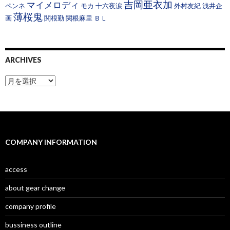
吉岡亜衣加
マイメロディ
ペンネ
モカ
十六夜涙
外村友紀
浅井企
薄桜鬼
画
関根勤
関根麻里
ＢＬ
ARCHIVES
A
r
c
h
i
v
e
COMPANY INFORMATION
s
access
about gear change
company profile
bussiness outline