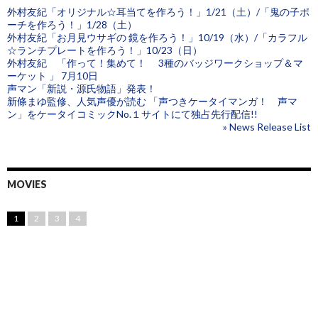
外村友紀「オリジナル☆耳当てを作ろう！」1/21（土）/「鬼の子ポ
ーチを作ろう！」1/28（土）
外村友紀「お月見ウサギの 鏡を作ろう！」10/19（水）/「カラフル
☆ランチプレートを作ろう！」10/23（日）
外村友紀 「作って！集めて！ 3種のバッジワークショップ＆マ
ーケット 」 7月10日
声マン「新説・源氏物語」発表！
新條まゆ監修、人気声優が読む 「声つきケータイマンガ！ 声マ
ン」をケータイコミックNo.１サイトにて独占先行配信!!
» News Release List
MOVIES
1
2
3
4