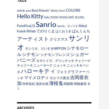
TAGS
COLORS
Best friends' story
AMOR
avex
cheri
Hello Kitty
holy
I.TOON
I.TOON CAFÉ
JEJUNG
Sanrio
PointFive(.5)
Shinzi
sanrio、サンリオ
Xmas
てのりくま
ぱんくんち
Katoh
はくおうき
サンリ
アーティスト
クリスマス
オ
シナモロー
サンリオ、だいすきNIPPON
シュガー
ル
シナモン
シナモンフレンズ
バニーズ
セガトイズ、デコッチャオ
チェリーナ
チェリーネ
ニューヨーク
ニョッキ
ニョッキ＆ペン
ハローキティ
フォトグラファー
ネ
ペ
吉岡亜衣
マイメロディ
ンネ
モカ
十六夜涙
加
薄桜鬼
外村友紀
浅井企画
関根勤
関根麻里
Ｂ
Ｌ
ARCHIVES