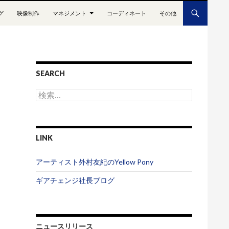
グ
映像制作
マネジメント
コーディネート
その他
SEARCH
検
索
:
LINK
アーティスト外村友紀のYellow Pony
ギアチェンジ社長ブログ
ニュースリリース