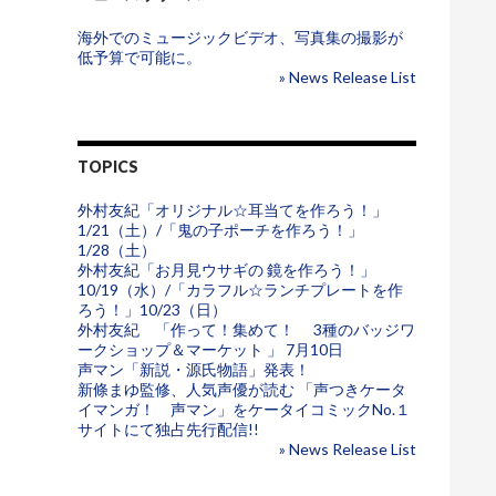
海外でのミュージックビデオ、写真集の撮影が
低予算で可能に。
» News Release List
TOPICS
外村友紀「オリジナル☆耳当てを作ろう！」
1/21（土）/「鬼の子ポーチを作ろう！」
1/28（土）
外村友紀「お月見ウサギの 鏡を作ろう！」
10/19（水）/「カラフル☆ランチプレートを作
ろう！」10/23（日）
外村友紀 「作って！集めて！ 3種のバッジワ
ークショップ＆マーケット 」 7月10日
声マン「新説・源氏物語」発表！
新條まゆ監修、人気声優が読む 「声つきケータ
イマンガ！ 声マン」をケータイコミックNo.１
サイトにて独占先行配信!!
» News Release List