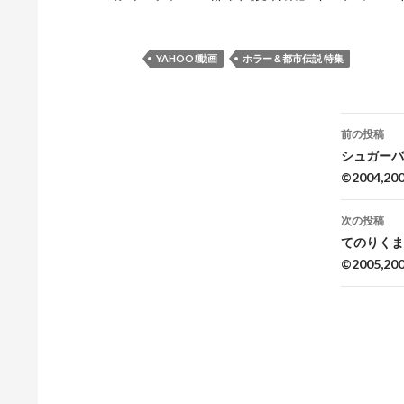
YAHOO!動画
ホラー＆都市伝説 特集
前の投稿
投
シュガーバニ
©2004,200
稿
ナ
次の投稿
てのりくま
ビ
©2005,200
ゲ
ー
シ
ョ