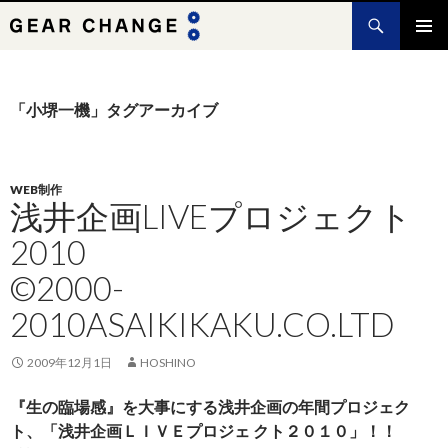
検
索
コ
メインメ
ン
ニュー
テ
ン
「小堺一機」タグアーカイブ
ツ
へ
ス
キ
WEB制作
浅井企画LIVEプロジェクト
ッ
プ
2010
©2000-
2010ASAIKIKAKU.CO.LTD
2009年12月1日
HOSHINO
『生の臨場感』を大事にする浅井企画の年間プロジェク
ト、「浅井企画ＬＩＶＥプロジェ クト２０１０」！！