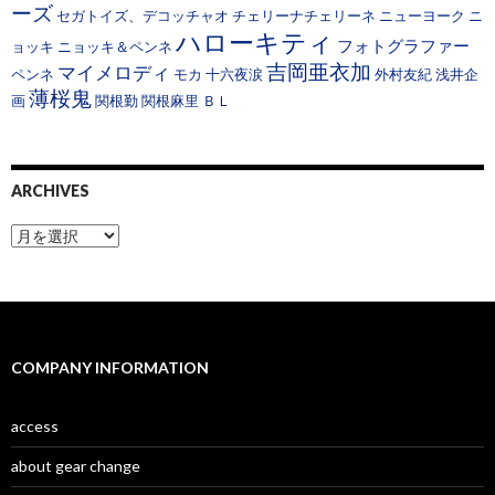
ーズ
セガトイズ、デコッチャオ
チェリーナチェリーネ
ニューヨーク
ニ
ハローキティ
フォトグラファー
ョッキ
ニョッキ＆ペンネ
吉岡亜衣加
マイメロディ
ペンネ
モカ
十六夜涙
外村友紀
浅井企
薄桜鬼
画
関根勤
関根麻里
ＢＬ
ARCHIVES
A
r
c
h
i
v
e
COMPANY INFORMATION
s
access
about gear change