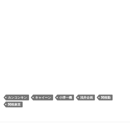
カンコンキン
キャイーン
小堺一機
浅井企画
関根勤
関根麻里