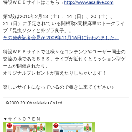
特設ＷＥＢサイトはこちら→
http://www.asailive.com
第1段は2010年2月13（土）、14（日）、20（土）、
21（日）に予定されて いる関根勤×関根麻里のトークライ
ブ「昆虫ジジィと外ヅラ良子」。
その発表記者会見が 2009年11月16日に行われました。
特設ＷＥＢサイトでは様々なコンテンツやユーザー同士の
交流の場であるＢＢＳ、ライブが近付くとミッション型ゲ
ームが開催されたり、
オリジナルプレゼントが貰えたりしちゃいます！
楽しいサイトになっているので覗きに来てください♪
©2000-2010Asaikikaku.Co.Ltd
▼サイトＯＰＥＮ