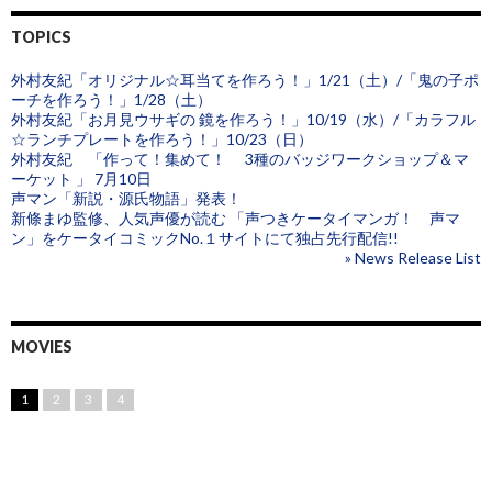
TOPICS
外村友紀「オリジナル☆耳当てを作ろう！」1/21（土）/「鬼の子ポ
ーチを作ろう！」1/28（土）
外村友紀「お月見ウサギの 鏡を作ろう！」10/19（水）/「カラフル
☆ランチプレートを作ろう！」10/23（日）
外村友紀 「作って！集めて！ 3種のバッジワークショップ＆マ
ーケット 」 7月10日
声マン「新説・源氏物語」発表！
新條まゆ監修、人気声優が読む 「声つきケータイマンガ！ 声マ
ン」をケータイコミックNo.１サイトにて独占先行配信!!
» News Release List
MOVIES
1
2
3
4