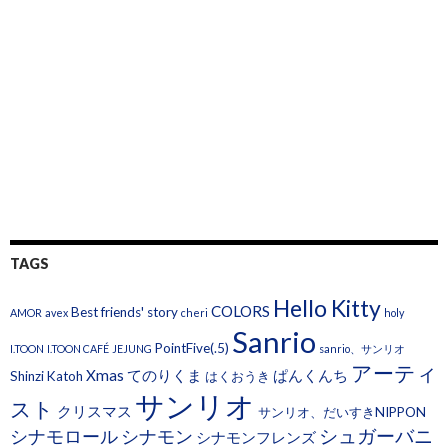
TAGS
Hello Kitty
COLORS
Best friends' story
AMOR
avex
cheri
holy
Sanrio
PointFive(.5)
I.TOON
I.TOON CAFÉ
JEJUNG
sanrio、サンリオ
アーティ
Xmas
てのりくま
ぱんくんち
Shinzi Katoh
はくおうき
サンリオ
スト
クリスマス
サンリオ、だいすきNIPPON
シュガーバニ
シナモロール
シナモン
シナモンフレンズ