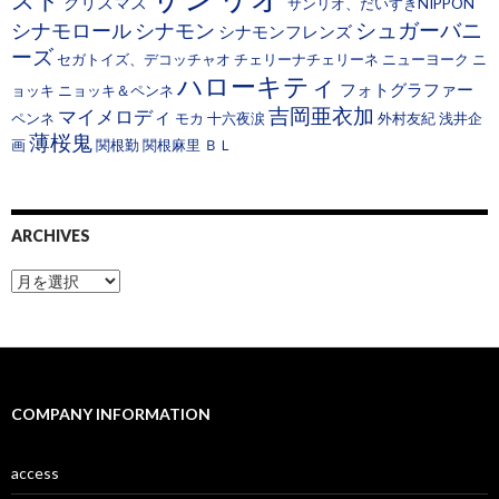
スト
クリスマス
サンリオ、だいすきNIPPON
シュガーバニ
シナモロール
シナモン
シナモンフレンズ
ーズ
セガトイズ、デコッチャオ
チェリーナチェリーネ
ニューヨーク
ニ
ハローキティ
フォトグラファー
ョッキ
ニョッキ＆ペンネ
吉岡亜衣加
マイメロディ
ペンネ
モカ
十六夜涙
外村友紀
浅井企
薄桜鬼
画
関根勤
関根麻里
ＢＬ
ARCHIVES
A
r
c
h
i
v
e
COMPANY INFORMATION
s
access