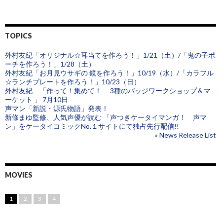
TOPICS
外村友紀「オリジナル☆耳当てを作ろう！」1/21（土）/「鬼の子ポ
ーチを作ろう！」1/28（土）
外村友紀「お月見ウサギの 鏡を作ろう！」10/19（水）/「カラフル
☆ランチプレートを作ろう！」10/23（日）
外村友紀 「作って！集めて！ 3種のバッジワークショップ＆マ
ーケット 」 7月10日
声マン「新説・源氏物語」発表！
新條まゆ監修、人気声優が読む 「声つきケータイマンガ！ 声マ
ン」をケータイコミックNo.１サイトにて独占先行配信!!
» News Release List
MOVIES
1
2
3
4