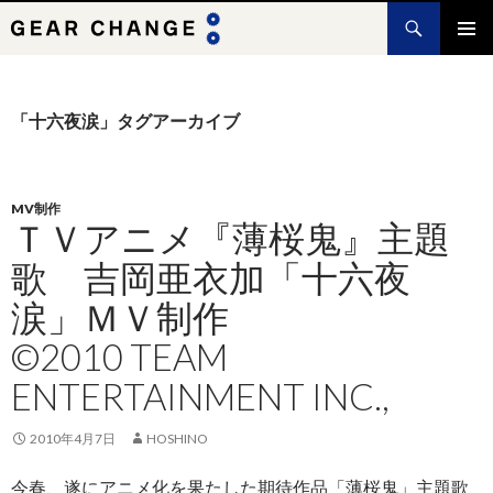
検
索
コ
メインメ
ン
ニュー
テ
ン
「十六夜涙」タグアーカイブ
ツ
へ
ス
キ
MV制作
ＴＶアニメ『薄桜鬼』主題
ッ
プ
歌 吉岡亜衣加「十六夜
涙」ＭＶ制作
©2010 TEAM
ENTERTAINMENT INC.,
2010年4月7日
HOSHINO
今春、遂にアニメ化を果たした期待作品「薄桜鬼」主題歌