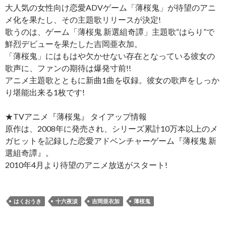
大人気の女性向け恋愛ADVゲーム「薄桜鬼」が待望のアニ
メ化を果たし、その主題歌リリースが決定!
歌うのは、ゲーム「薄桜鬼 新選組奇譚」主題歌“はらり”で
鮮烈デビューを果たした吉岡亜衣加。
「薄桜鬼」にはもはや欠かせない存在となっている彼女の
歌声に、ファンの期待は爆発寸前!!
アニメ主題歌とともに新曲1曲を収録。彼女の歌声をしっか
り堪能出来る1枚です!
★TVアニメ『薄桜鬼』 タイアップ情報
原作は、2008年に発売され、シリーズ累計10万本以上のメ
ガヒットを記録した恋愛アドベンチャーゲーム『薄桜鬼 新
選組奇譚』。
2010年4月より待望のアニメ放送がスタート!
はくおうき
十六夜涙
吉岡亜衣加
薄桜鬼