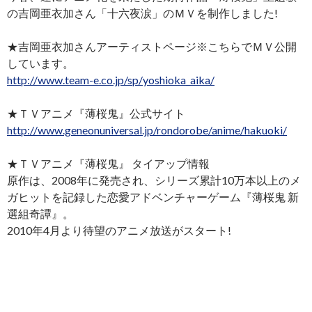
の吉岡亜衣加さん「十六夜涙」のＭＶを制作しました!
★吉岡亜衣加さんアーティストページ※こちらでＭＶ公開
しています。
http://www.team-e.co.jp/sp/yoshioka_aika/
★ＴＶアニメ『薄桜鬼』公式サイト
http://www.geneonuniversal.jp/rondorobe/anime/hakuoki/
★ＴＶアニメ『薄桜鬼』 タイアップ情報
原作は、2008年に発売され、シリーズ累計10万本以上のメ
ガヒットを記録した恋愛アドベンチャーゲーム『薄桜鬼 新
選組奇譚』。
2010年4月より待望のアニメ放送がスタート!