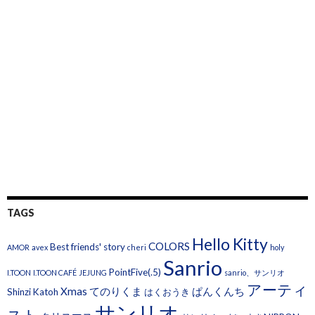
TAGS
Hello Kitty
COLORS
Best friends' story
AMOR
avex
cheri
holy
Sanrio
PointFive(.5)
I.TOON
I.TOON CAFÉ
JEJUNG
sanrio、サンリオ
アーティ
Xmas
てのりくま
ぱんくんち
Shinzi Katoh
はくおうき
サンリオ