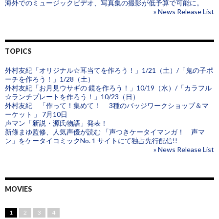
海外でのミュージックビデオ、写真集の撮影が低予算で可能に。
» News Release List
TOPICS
外村友紀「オリジナル☆耳当てを作ろう！」1/21（土）/「鬼の子ポ
ーチを作ろう！」1/28（土）
外村友紀「お月見ウサギの 鏡を作ろう！」10/19（水）/「カラフル
☆ランチプレートを作ろう！」10/23（日）
外村友紀 「作って！集めて！ 3種のバッジワークショップ＆マ
ーケット 」 7月10日
声マン「新説・源氏物語」発表！
新條まゆ監修、人気声優が読む 「声つきケータイマンガ！ 声マ
ン」をケータイコミックNo.１サイトにて独占先行配信!!
» News Release List
MOVIES
1
2
3
4