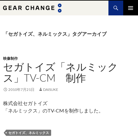
検
索
コ
メインメ
ン
ニュー
テ
ン
「セガトイズ、ネルミックス」タグアーカイブ
ツ
へ
ス
キ
映像制作
セガトイズ「ネルミック
ッ
プ
ス」TV-CM 制作
2010年7月21日
DAISUKE
株式会社セガトイズ
「ネルミックス」のTV-CMを制作しました。
セガトイズ、ネルミックス