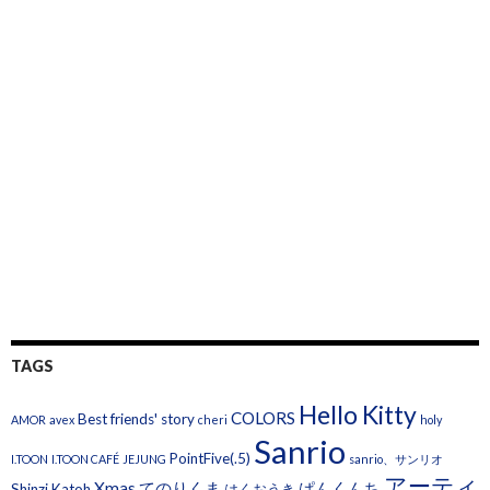
TAGS
Hello Kitty
COLORS
Best friends' story
AMOR
avex
cheri
holy
Sanrio
PointFive(.5)
I.TOON
I.TOON CAFÉ
JEJUNG
sanrio、サンリオ
アーティ
Xmas
てのりくま
ぱんくんち
Shinzi Katoh
はくおうき