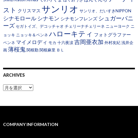
サンリオ
スト
クリスマス
サンリオ、だいすきNIPPON
シュガーバニ
シナモロール
シナモン
シナモンフレンズ
ーズ
セガトイズ、デコッチャオ
チェリーナチェリーネ
ニューヨーク
ニ
ハローキティ
フォトグラファー
ョッキ
ニョッキ＆ペンネ
吉岡亜衣加
マイメロディ
ペンネ
モカ
十六夜涙
外村友紀
浅井企
薄桜鬼
画
関根勤
関根麻里
ＢＬ
ARCHIVES
A
r
c
h
i
v
e
COMPANY INFORMATION
s