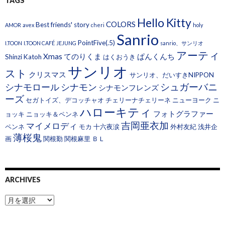
TAGS
Hello Kitty
COLORS
Best friends' story
AMOR
avex
cheri
holy
Sanrio
PointFive(.5)
I.TOON
I.TOON CAFÉ
JEJUNG
sanrio、サンリオ
アーティ
Xmas
てのりくま
ぱんくんち
Shinzi Katoh
はくおうき
サンリオ
スト
クリスマス
サンリオ、だいすきNIPPON
シュガーバニ
シナモロール
シナモン
シナモンフレンズ
ーズ
セガトイズ、デコッチャオ
チェリーナチェリーネ
ニューヨーク
ニ
ハローキティ
フォトグラファー
ョッキ
ニョッキ＆ペンネ
吉岡亜衣加
マイメロディ
ペンネ
モカ
十六夜涙
外村友紀
浅井企
薄桜鬼
画
関根勤
関根麻里
ＢＬ
ARCHIVES
A
r
c