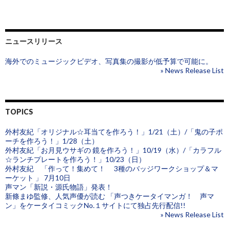
ニュースリリース
海外でのミュージックビデオ、写真集の撮影が低予算で可能に。
» News Release List
TOPICS
外村友紀「オリジナル☆耳当てを作ろう！」1/21（土）/「鬼の子ポ
ーチを作ろう！」1/28（土）
外村友紀「お月見ウサギの 鏡を作ろう！」10/19（水）/「カラフル
☆ランチプレートを作ろう！」10/23（日）
外村友紀 「作って！集めて！ 3種のバッジワークショップ＆マ
ーケット 」 7月10日
声マン「新説・源氏物語」発表！
新條まゆ監修、人気声優が読む 「声つきケータイマンガ！ 声マ
ン」をケータイコミックNo.１サイトにて独占先行配信!!
» News Release List