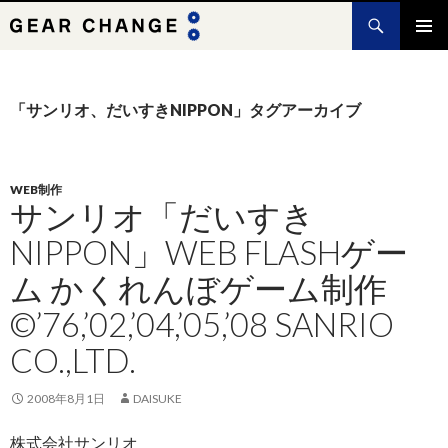
検
索
コ
メインメ
ン
ニュー
テ
ン
「サンリオ、だいすきNIPPON」タグアーカイブ
ツ
へ
ス
キ
WEB制作
サンリオ「だいすき
ッ
プ
NIPPON」WEB FLASHゲー
ム かくれんぼゲーム制作
©’76,’02,’04,’05,’08 SANRIO
CO.,LTD.
2008年8月1日
DAISUKE
株式会社サンリオ