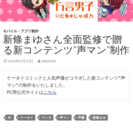
モバイル・アプリ制作
新條まゆさん全面監修で贈
る新コンテンツ“声マン”制作
2010年3月15日
DAISUKE
ケータイコミックと人気声優がコラボした新コンテンツ“声
マン”の制作をいたしました。

PC用公式サイトは
こちら
BL
ケータイ
マンガ
声マン
声優
新條まゆ