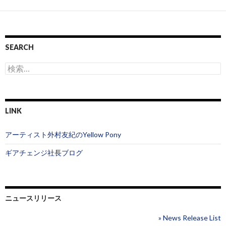
稿
ナ
ビ
SEARCH
ゲ
検
索
ー
:
シ
LINK
ョ
ン
アーティスト外村友紀のYellow Pony
ギアチェンジ社長ブログ
ニュースリリース
» News Release List