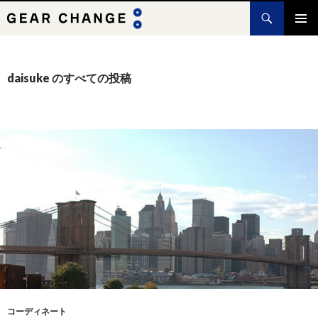
検
索
コ
メインメ
ン
ニュー
テ
ン
daisuke のすべての投稿
ツ
へ
ス
キ
ッ
プ
コーディネート