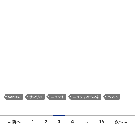
SANRIO
サンリオ
ニョッキ
ニョッキ＆ペンネ
ペンネ
← 前へ
1
2
3
4
…
16
次へ →
投