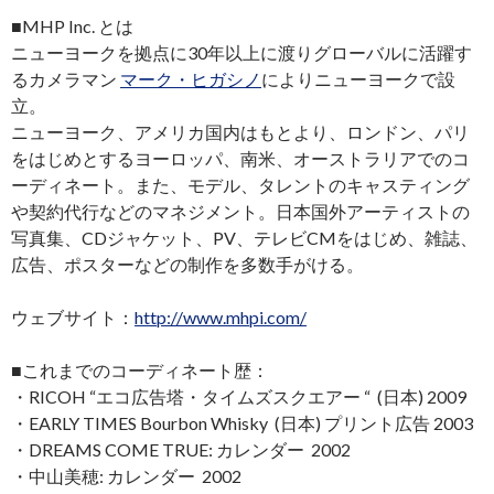
■MHP Inc. とは
ニューヨークを拠点に30年以上に渡りグローバルに活躍す
るカメラマン
マーク・ヒガシノ
によりニューヨークで設
立。
ニューヨーク、アメリカ国内はもとより、ロンドン、パリ
をはじめとするヨーロッパ、南米、オーストラリアでのコ
ーディネート。また、モデル、タレントのキャスティング
や契約代行などのマネジメント。日本国外アーティストの
写真集、CDジャケット、PV、テレビCMをはじめ、雑誌、
広告、ポスターなどの制作を多数手がける。
ウェブサイト：
http://www.mhpi.com/
■これまでのコーディネート歴：
・RICOH “エコ広告塔・タイムズスクエアー “ (日本) 2009
・EARLY TIMES Bourbon Whisky (日本) プリント広告 2003
・DREAMS COME TRUE: カレンダー 2002
・中山美穂: カレンダー 2002