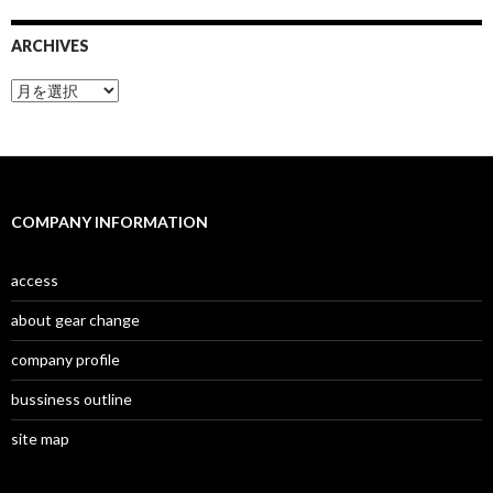
ARCHIVES
A
r
c
h
i
v
e
COMPANY INFORMATION
s
access
about gear change
company profile
bussiness outline
site map