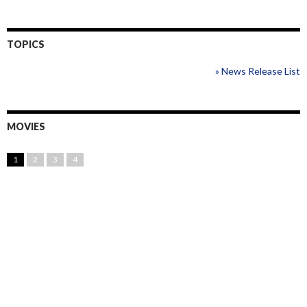
TOPICS
» News Release List
MOVIES
1
2
3
4