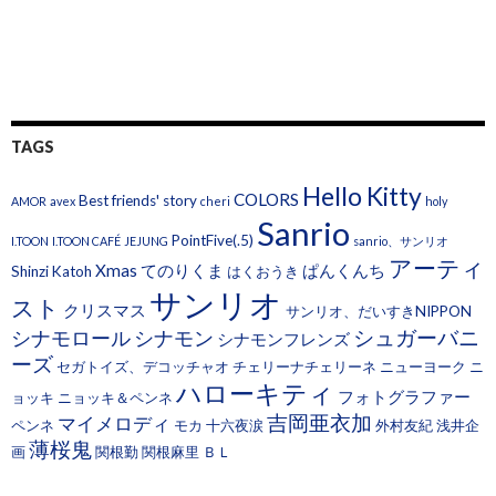
TAGS
Hello Kitty
COLORS
Best friends' story
AMOR
avex
cheri
holy
Sanrio
PointFive(.5)
I.TOON
I.TOON CAFÉ
JEJUNG
sanrio、サンリオ
アーティ
Xmas
てのりくま
ぱんくんち
Shinzi Katoh
はくおうき
サンリオ
スト
クリスマス
サンリオ、だいすきNIPPON
シュガーバニ
シナモロール
シナモン
シナモンフレンズ
ーズ
セガトイズ、デコッチャオ
チェリーナチェリーネ
ニューヨーク
ニ
ハローキティ
フォトグラファー
ョッキ
ニョッキ＆ペンネ
吉岡亜衣加
マイメロディ
ペンネ
モカ
十六夜涙
外村友紀
浅井企
薄桜鬼
画
関根勤
関根麻里
ＢＬ